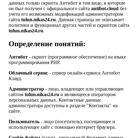
данных только скрипта Антибот в том виде, в котором
он был получен с официального сайта
antibot.cloud
без
учета его возможных модификаций администратором
сайта
tulun.nikas24.ru
. Данная страница не описывает
политики и функционал других частей и скриптов сайта
tulun.nikas24.ru
.
Определение понятий:
Антибот
- скрипт (программное обеспечение) на языке
программирования PHP.
Облачный сервис
- сервер онлайн-сервиса Антибот
Клауд.
Администратор
- лицо, владеющее или управляющее
сайтом
tulun.nikas24.ru
и являющееся оператором
персональных данных. Контактные данные
администратора доступны в разделе "Контакты" на
сайте.
Пользователь
- лицо (посетитель), посещающее и
использующее сайт с помощью интернет браузера.
Cookie-файлы
(куки) - уникальный фрагмент данных,